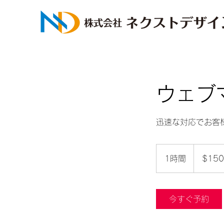
ウェブ
迅速な対応でお客
150
米
1時間
1
$150
ド
ル
時
今すぐ予約